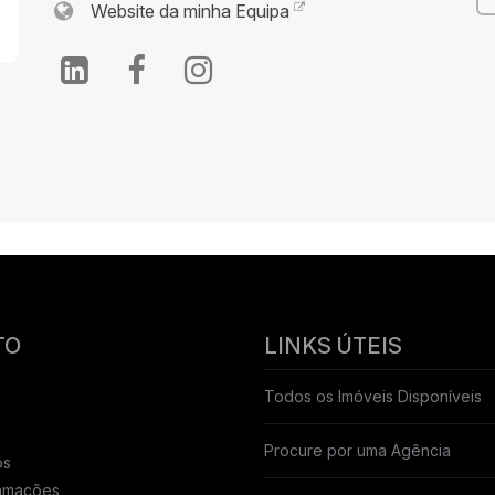
Website da minha Equipa
TO
LINKS ÚTEIS
Todos os Imóveis Disponíveis
Procure por uma Agência
ós
lamações