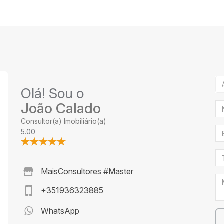
Olá! Sou o
João Calado
Consultor(a) Imobiliário(a)
5.00
MaisConsultores #Master
+351936323885
WhatsApp