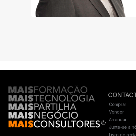
CONTAC
Comprar
Vender
Arrendar
Junte-se a n
Livro de rec