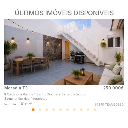
ÚLTIMOS IMÓVEIS DISPONÍVEIS
Moradia T3
250 000€
M
Margarida Coelho
Caldas da Rainha
Santo Onofre e Serra do Bouro
A
Consultor Imobiliário
Zona
: união das freguesias
Zo
MaisConsultores #TeamCaldas
2
3
1
81m
67875-TEAM60960