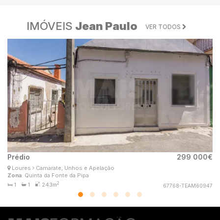
IMÓVEIS
Jean Paulo
VER TODOS
Prédio
299 000€
T
Joana Pacheco
Loures
Camarate, Unhos e Apelação
L
Consultor Imobiliário
Zona
: Quinta da Fonte da Pipa
Zo
MaisConsultores #TeamCaldas
2
1
1
243m
67768-TEAM60947