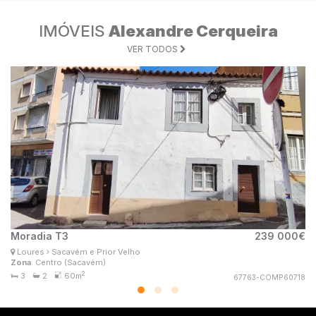
IMÓVEIS
Alexandre Cerqueira
VER TODOS
Moradia T3
239 000€
A
Sónia Mendes
Loures
Sacavém e Prior Velho
L
Consultor Imobiliário
Zona
: Centro (Sacavém)
Zo
MaisConsultores #Compasso
2
3
2
60m
67763-COMP60718