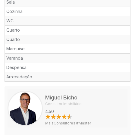
Sala
Cozinha
WC
Quarto
Quarto
Marquise
Varanda
Despensa
Arrecadação
Miguel Bicho
Consultor Imobiliário
4.50
MaisConsultores #Master