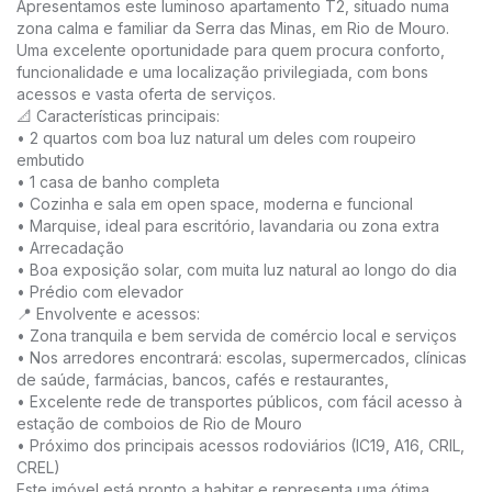
Apresentamos este luminoso apartamento T2, situado numa
zona calma e familiar da Serra das Minas, em Rio de Mouro.
Uma excelente oportunidade para quem procura conforto,
funcionalidade e uma localização privilegiada, com bons
acessos e vasta oferta de serviços.
📐 Características principais:
• 2 quartos com boa luz natural um deles com roupeiro
embutido
• 1 casa de banho completa
• Cozinha e sala em open space, moderna e funcional
• Marquise, ideal para escritório, lavandaria ou zona extra
• Arrecadação
• Boa exposição solar, com muita luz natural ao longo do dia
• Prédio com elevador
📍 Envolvente e acessos:
• Zona tranquila e bem servida de comércio local e serviços
• Nos arredores encontrará: escolas, supermercados, clínicas
de saúde, farmácias, bancos, cafés e restaurantes,
• Excelente rede de transportes públicos, com fácil acesso à
estação de comboios de Rio de Mouro
• Próximo dos principais acessos rodoviários (IC19, A16, CRIL,
CREL)
Este imóvel está pronto a habitar e representa uma ótima